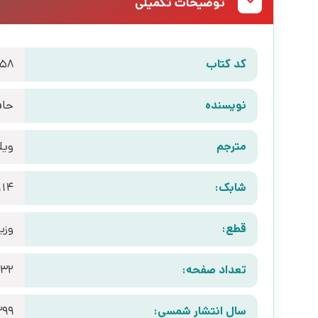
توضیحات تکمیلی
کد کتاب
858
نویسنده
حاف
مترجم
ویل
شابک:
114
قطع:
وزی
تعداد صفحه:
632
سال انتشار شمسی:
399