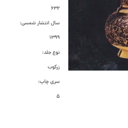
632
سال انتشار شمسی:
1399
نوع جلد:
زرکوب
سری چاپ:
5