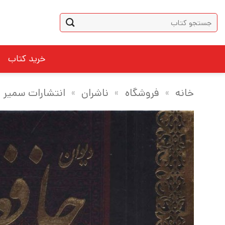
Ski
جستجو
t
برای:
conten
خرید کتاب
خانه
»
فروشگاه
»
ناشران
»
انتشارات سمیر