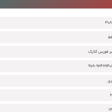
30
ظ
بر فورس کلارک
978-9648940
ری
1