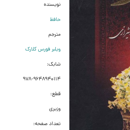
نویسنده
حافظ
مترجم
ویلبر فورس کلارک
شابک:
978-9648940114
قطع:
وزیری
تعداد صفحه: