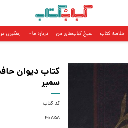
خلاصه کتاب
سیخ کباب‌های من
درباره ما
رهگیری مر
کتاب دیوان حافظ 
سمیر
کد کتاب
30858