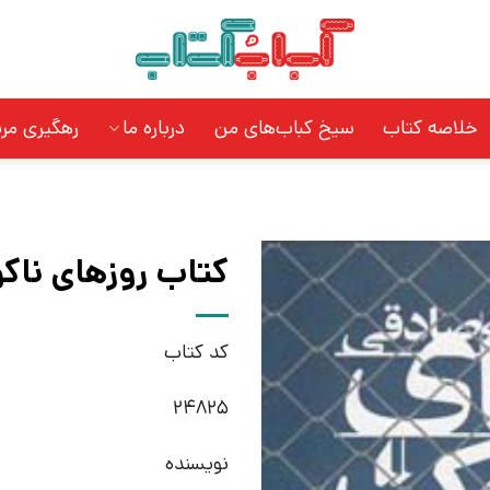
خلاصه کتاب
سیخ کباب‌های من
درباره ما
رهگیری مر
کتاب روزهای ناکو
کد کتاب
24825
نویسنده