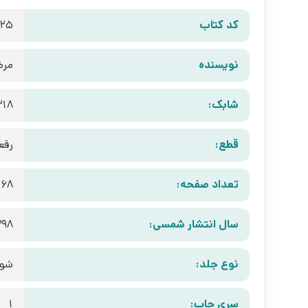
کد کتاب
825
نویسنده
مرض
شابک:
218
قطع:
رقع
تعداد صفحه:
168
سال انتشار شمسی:
398
نوع جلد:
شوم
سری چاپ:
1