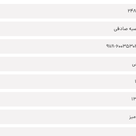
24
یه صادقی
978-6003530
ی
1
یز