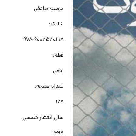
مرضیه صادقی
شابک:
978-6003530218
قطع:
رقعی
تعداد صفحه:
168
سال انتشار شمسی:
1398