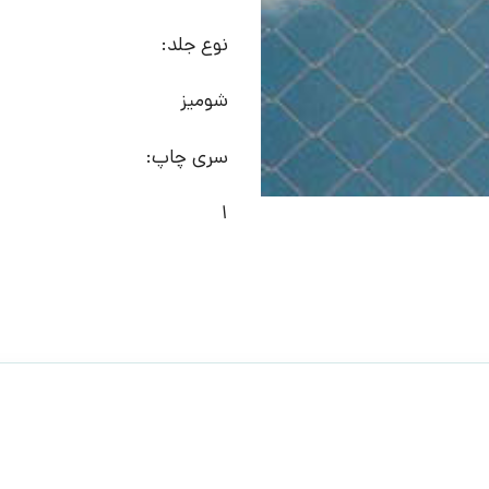
نوع جلد:
شومیز
سری چاپ:
1