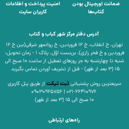
ضمانت اورجینال بودن
امنیت پرداخت و اطلاعات
کتاب‌ها
کاربران سایت
آدرس دفتر مرکز شهر کباب و کتاب
تهران، خ انقلاب، خ 12 فروردین، خ روانمهر شرقی(بین خ 12
فروردین و خ فخر رازی)، بن‌بست اوّل، پلاک 1 - زمان تحویل:
شنبه تا چهارشنبه به جز روزهای تعطیل از ساعت 10 صبح الی
15 (3 بعد از ظهر) - قبل از تشریف آوردن تماس بگیرید
سریعترین روش پشتیبانی
ثبت تیکت
از طریق پنل کاربری
021-66410976 | 09030925756
10 صبح الی 15 (3 بعد از ظهر)
راه‌های ارتباطی