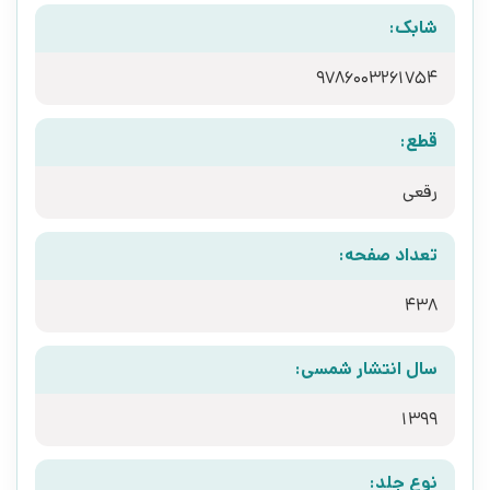
شابک:
9786003261754
قطع:
رقعی
تعداد صفحه:
438
سال انتشار شمسی:
1399
نوع جلد: