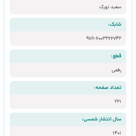
سعید تورک
شابک:
978-6003266742
قطع:
رقعی
تعداد صفحه:
221
سال انتشار شمسی:
1401