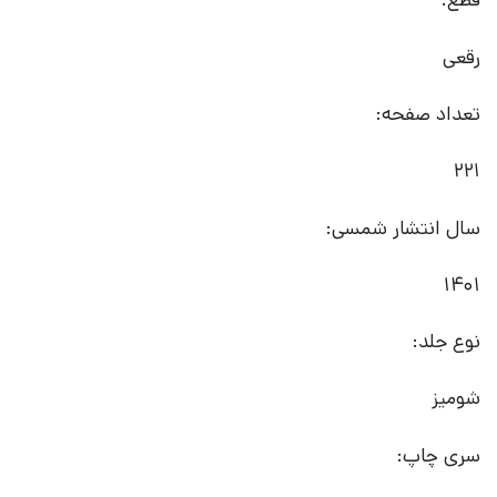
قطع:
رقعی
تعداد صفحه:
221
سال انتشار شمسی:
1401
نوع جلد:
شومیز
سری چاپ: