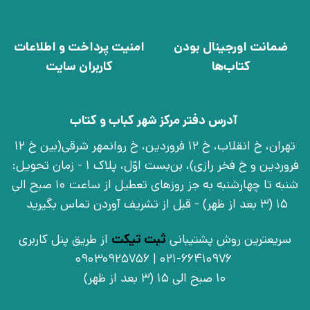
ضمانت اورجینال بودن
امنیت پرداخت و اطلاعات
کتاب‌ها
کاربران سایت
آدرس دفتر مرکز شهر کباب و کتاب
تهران، خ انقلاب، خ 12 فروردین، خ روانمهر شرقی(بین خ 12
فروردین و خ فخر رازی)، بن‌بست اوّل، پلاک 1 - زمان تحویل:
شنبه تا چهارشنبه به جز روزهای تعطیل از ساعت 10 صبح الی
15 (3 بعد از ظهر) - قبل از تشریف آوردن تماس بگیرید
سریعترین روش پشتیبانی
ثبت تیکت
از طریق پنل کاربری
021-66410976 | 09030925756
10 صبح الی 15 (3 بعد از ظهر)