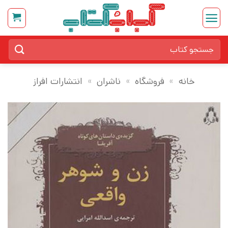
Ski
t
conten
جستجو
برای:
خانه
»
فروشگاه
»
ناشران
»
انتشارات افراز