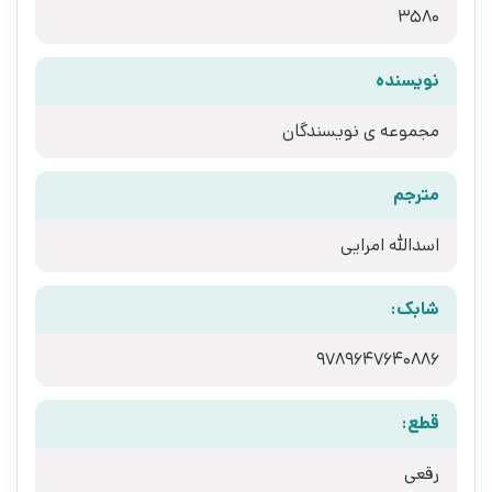
3580
نویسنده
مجموعه ی نویسندگان
مترجم
اسدالله امرایی
شابک:
9789647640886
قطع:
رقعی