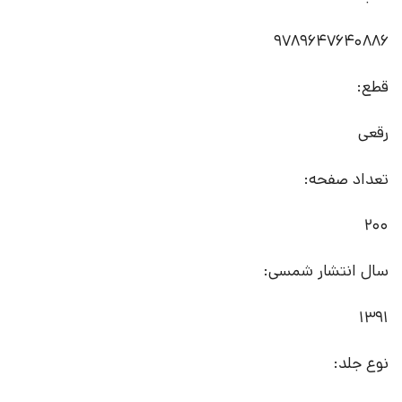
9789647640886
قطع:
رقعی
تعداد صفحه:
200
سال انتشار شمسی:
1391
نوع جلد: