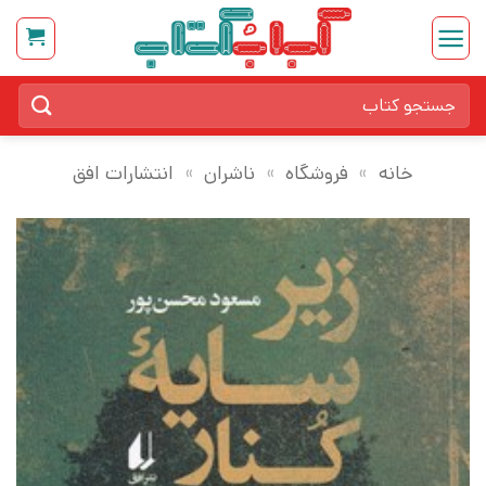
Ski
t
conten
جستجو
برای:
خانه
»
فروشگاه
»
ناشران
»
انتشارات افق