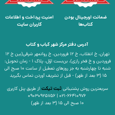
ضمانت اورجینال بودن
امنیت پرداخت و اطلاعات
کتاب‌ها
کاربران سایت
آدرس دفتر مرکز شهر کباب و کتاب
تهران، خ انقلاب، خ 12 فروردین، خ روانمهر شرقی(بین خ 12
فروردین و خ فخر رازی)، بن‌بست اوّل، پلاک 1 - زمان تحویل:
شنبه تا چهارشنبه به جز روزهای تعطیل از ساعت 10 صبح الی
15 (3 بعد از ظهر) - قبل از تشریف آوردن تماس بگیرید
سریعترین روش پشتیبانی
ثبت تیکت
از طریق پنل کاربری
021-66410976 | 09030925756
10 صبح الی 15 (3 بعد از ظهر)