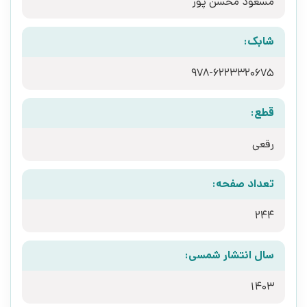
مسعود محسن پور
شابک:
978-6223320675
قطع:
رقعی
تعداد صفحه:
244
سال انتشار شمسی:
1403