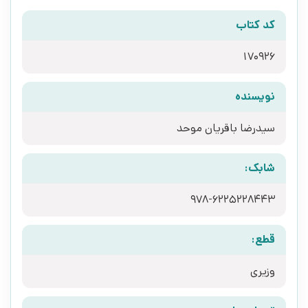
کد کتاب
170926
نویسنده
سیدرضا باقریان موحد
شابک:
978-6225228443
قطع:
وزیری