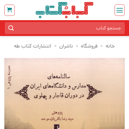
Ski
t
conten
جستجو
برای:
خانه
»
فروشگاه
»
ناشران
»
انتشارات کتاب طه