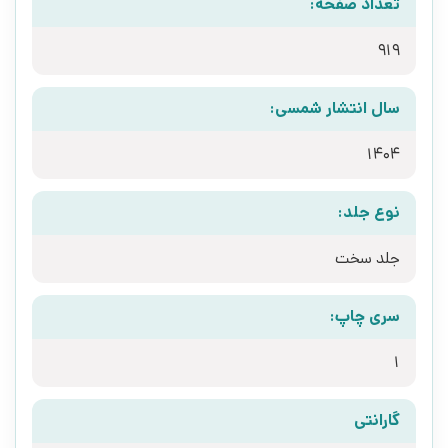
تعداد صفحه:
919
سال انتشار شمسی:
1404
نوع جلد:
جلد سخت
سری چاپ:
1
گارانتی