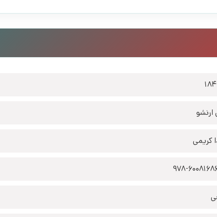
184
ارنشو
ا کریمی
978-6008168
ی