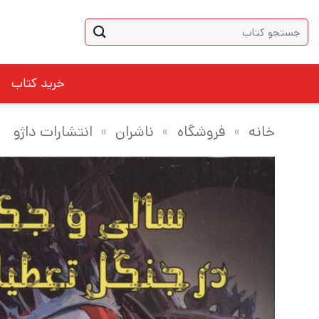
Ski
جستجو
t
برای:
conten
خرید کتاب
خانه
»
فروشگاه
»
ناشران
»
انتشارات داژو