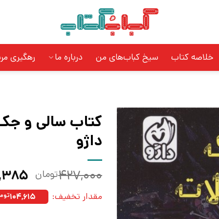
خلاصه کتاب
سیخ کباب‌های من
درباره ما
رهگیری مر
کتاب سالی و جک 
داژو
قیمت
,۳۸۵
۴۲۷,۰۰۰
تومان
اصلی:
مقدار تخفیف:
۱۰۴,۶۱۵
توما
بود.