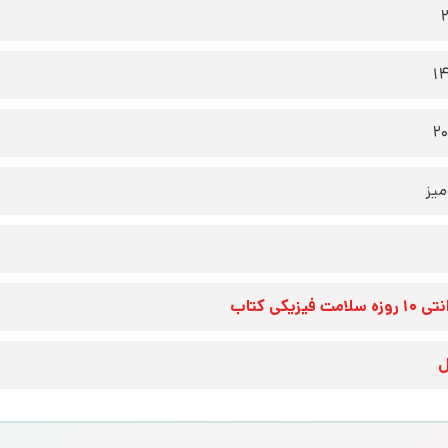
1
2
یز
زه سلامت فیزیکی کتاب
ل