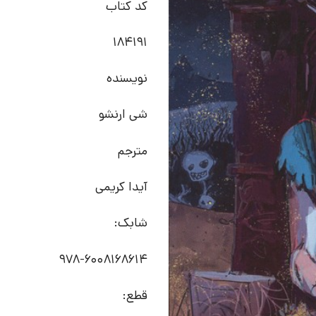
کد کتاب
184191
نویسنده
شی ارنشو
مترجم
آیدا کریمی
شابک:
978-6008168614
قطع: