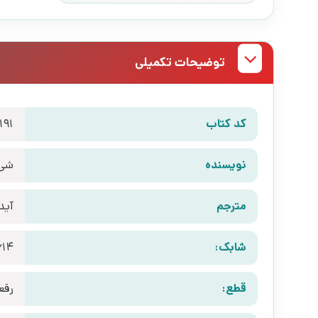
توضیحات تکمیلی
کد کتاب
191
نویسنده
شی 
مترجم
آید
شابک:
614
قطع:
رقع