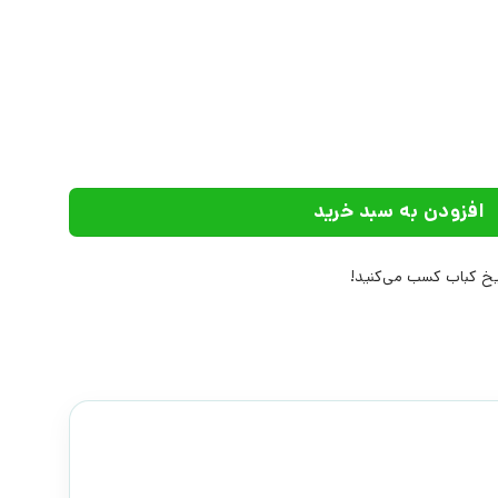
ات | انتشارات داژو عدد
افزودن به سبد خرید
خ کباب کسب می‌کنید!