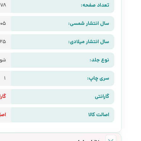
تعداد صفحه:
278
سال انتشار شمسی:
405
سال انتشار میلادی:
025
نوع جلد:
شوم
سری چاپ:
1
گارانتی
گارانتی 10 رو
اصالت کالا
اص