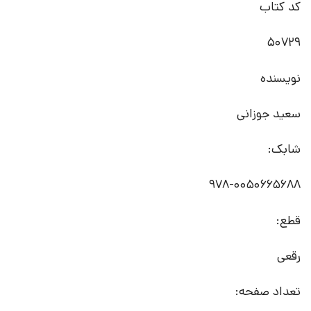
کد کتاب
50729
نویسنده
سعید جوزانی
شابک:
978-0050665688
قطع:
رقعی
تعداد صفحه: