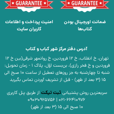
ضمانت اورجینال بودن
امنیت پرداخت و اطلاعات
کتاب‌ها
کاربران سایت
آدرس دفتر مرکز شهر کباب و کتاب
تهران، خ انقلاب، خ 12 فروردین، خ روانمهر شرقی(بین خ 12
فروردین و خ فخر رازی)، بن‌بست اوّل، پلاک 1 - زمان تحویل:
شنبه تا چهارشنبه به جز روزهای تعطیل از ساعت 10 صبح الی
15 (3 بعد از ظهر) - قبل از تشریف آوردن تماس بگیرید
سریعترین روش پشتیبانی
ثبت تیکت
از طریق پنل کاربری
021-66410976 | 09030925756
10 صبح الی 15 (3 بعد از ظهر)