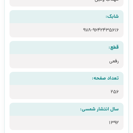
شابک:
978-9642435616
قطع:
رقعی
تعداد صفحه:
256
سال انتشار شمسی:
1392