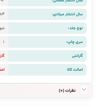
سال انتشار شمسی:
394
سال انتشار میلادی:
914
نوع جلد:
شوم
سری چاپ:
1
گارانتی
گارانتی 10 رو
اصالت کالا
اص
نظرات (0)