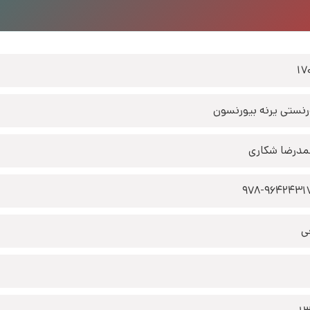
17
رنستی یرنه بیورنسون
درضا شکاری
978-9642431
ی