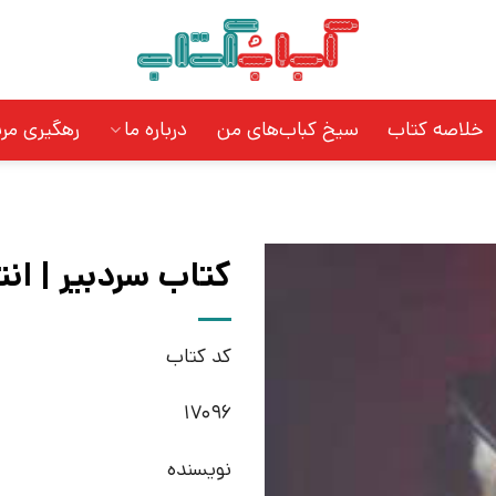
خلاصه کتاب
سیخ کباب‌های من
درباره ما
رهگیری مر
کتاب سردبیر | انت
کد کتاب
17096
نویسنده