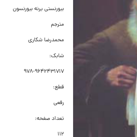
بیورنستی یرنه بیورنسون
مترجم
محمدرضا شکاری
شابک:
978-9642431717
قطع:
رقعی
تعداد صفحه:
112