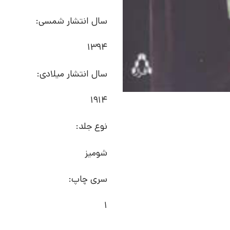
سال انتشار شمسی:
1394
سال انتشار میلادی:
1914
نوع جلد:
شومیز
سری چاپ:
1