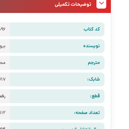
توضیحات تکمیلی
کد کتاب
096
نویسنده
بیو
مترجم
محم
شابک:
717
قطع:
رقع
تعداد صفحه:
112