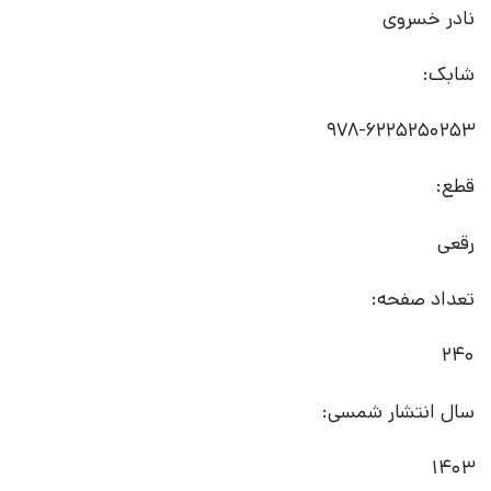
نادر خسروی
شابک:
978-6225250253
قطع:
رقعی
تعداد صفحه:
240
سال انتشار شمسی:
1403