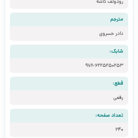
رودولف گاشه
مترجم
نادر خسروی
شابک:
978-6225250253
قطع:
رقعی
تعداد صفحه:
240