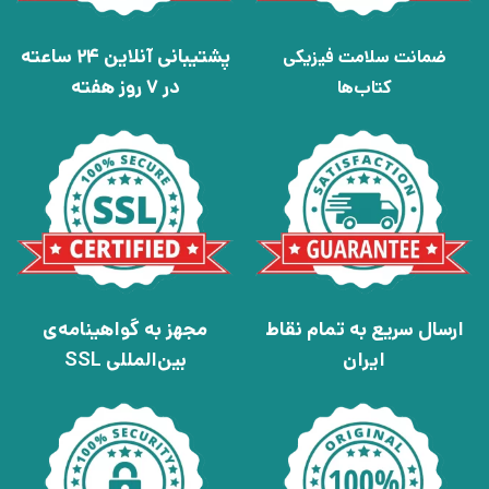
پشتیبانی آنلاین 24 ساعته
ضمانت سلامت فیزیکی
در 7 روز هفته
کتاب‌ها
ارسال سریع به تمام نقاط
مجهز به گواهینامه‌ی
ایران
بین‌المللی SSL