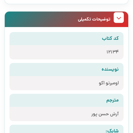
توضیحات تکمیلی
کد کتاب
12134
نویسنده
اومبرتو اکو
مترجم
آرش حسن پور
شابک: