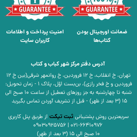
ضمانت اورجینال بودن
امنیت پرداخت و اطلاعات
کتاب‌ها
کاربران سایت
آدرس دفتر مرکز شهر کباب و کتاب
تهران، خ انقلاب، خ 12 فروردین، خ روانمهر شرقی(بین خ 12
فروردین و خ فخر رازی)، بن‌بست اوّل، پلاک 1 - زمان تحویل:
شنبه تا چهارشنبه به جز روزهای تعطیل از ساعت 10 صبح الی
15 (3 بعد از ظهر) - قبل از تشریف آوردن تماس بگیرید
سریعترین روش پشتیبانی
ثبت تیکت
از طریق پنل کاربری
021-66410976 | 09030925756
10 صبح الی 15 (3 بعد از ظهر)