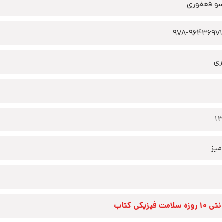
و فغفوری
978-9643697
ری
1
یز
زه سلامت فیزیکی کتاب