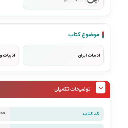
موضوع کتاب
ادبیات ایران
ادبیات وا
توضیحات تکمیلی
کد کتاب
949