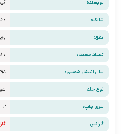
نویسنده
گیس
شابک:
150
قطع:
وزی
تعداد صفحه:
120
سال انتشار شمسی:
398
نوع جلد:
شوم
سری چاپ:
3
گارانتی
گارانتی 10 رو