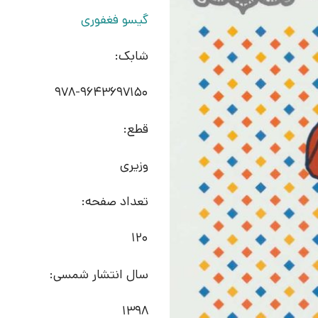
گیسو فغفوری
شابک:
978-9643697150
قطع:
وزیری
تعداد صفحه:
120
سال انتشار شمسی:
1398