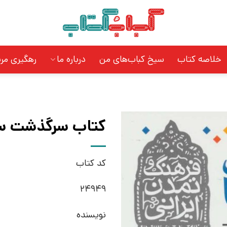
خلاصه کتاب
سیخ کباب‌های من
درباره ما
رهگیری مر
کتاب سرگذشت سینم
کد کتاب
24949
نویسنده