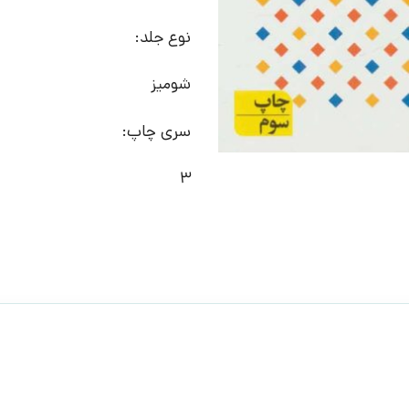
نوع جلد:
شومیز
سری چاپ:
3