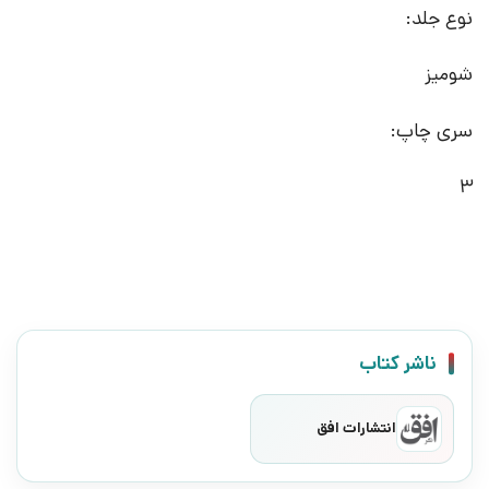
نوع جلد:
شومیز
سری چاپ:
3
ناشر کتاب
انتشارات افق