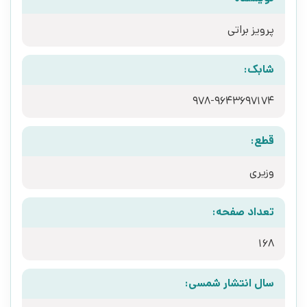
پرویز براتی
شابک:
978-9643697174
قطع:
وزیری
تعداد صفحه:
168
سال انتشار شمسی: