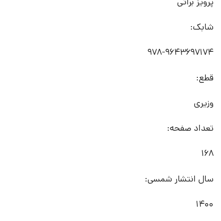
پرویز براتی
شابک:
978-9643697174
قطع:
وزیری
تعداد صفحه:
168
سال انتشار شمسی:
1400