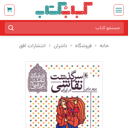
Ski
t
conten
جستجو
برای:
خانه
»
فروشگاه
»
ناشران
»
انتشارات افق