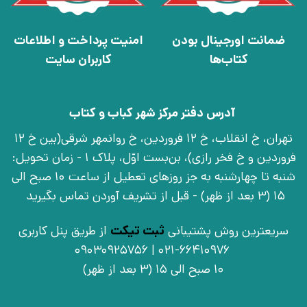
ضمانت اورجینال بودن
امنیت پرداخت و اطلاعات
کتاب‌ها
کاربران سایت
آدرس دفتر مرکز شهر کباب و کتاب
تهران، خ انقلاب، خ 12 فروردین، خ روانمهر شرقی(بین خ 12
فروردین و خ فخر رازی)، بن‌بست اوّل، پلاک 1 - زمان تحویل:
شنبه تا چهارشنبه به جز روزهای تعطیل از ساعت 10 صبح الی
15 (3 بعد از ظهر) - قبل از تشریف آوردن تماس بگیرید
سریعترین روش پشتیبانی
ثبت تیکت
از طریق پنل کاربری
021-66410976 | 09030925756
10 صبح الی 15 (3 بعد از ظهر)