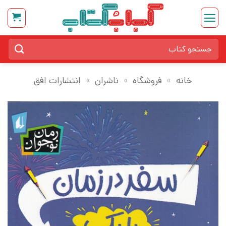
Ski
t
conten
جستجو
برای:
خانه
»
فروشگاه
»
ناشران
»
انتشارات افق