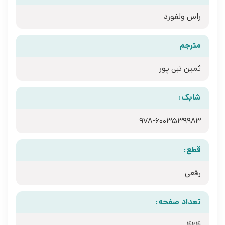
راس ولفورد
مترجم
ثمین نبی پور
شابک:
‭978-6003539983‬
قطع:
رقعی
تعداد صفحه: