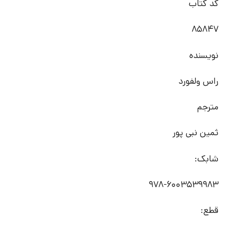
کد کتاب
85847
نویسنده
راس ولفورد
مترجم
ثمین نبی پور
شابک:
‭978-6003539983‬
قطع: