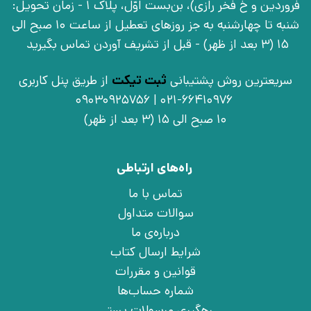
فروردین و خ فخر رازی)، بن‌بست اوّل، پلاک 1 - زمان تحویل:
شنبه تا چهارشنبه به جز روزهای تعطیل از ساعت 10 صبح الی
15 (3 بعد از ظهر) - قبل از تشریف آوردن تماس بگیرید
سریعترین روش پشتیبانی
ثبت تیکت
از طریق پنل کاربری
021-66410976 | 09030925756
10 صبح الی 15 (3 بعد از ظهر)
راه‌های ارتباطی
تماس با ما
سوالات متداول
درباره‌ی ما
شرایط ارسال کتاب
قوانین و مقررات
شماره حساب‌ها
رهگیری مرسولات پستی