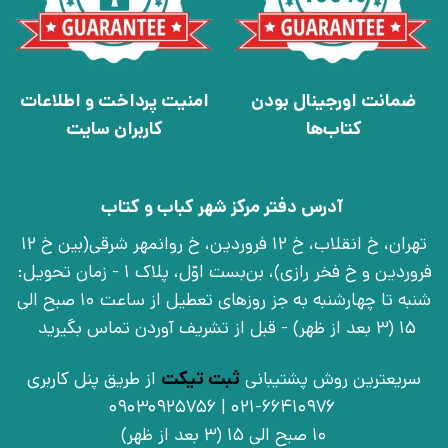
ضمانت اورجینال بودن
امنیت پرداخت و اطلاعات
کتاب‌ها
کاربران سایت
آدرس دفتر مرکز شهر کباب و کتاب
تهران، خ انقلاب، خ 12 فروردین، خ روانمهر شرقی(بین خ 12
فروردین و خ فخر رازی)، بن‌بست اوّل، پلاک 1 - زمان تحویل:
شنبه تا چهارشنبه به جز روزهای تعطیل از ساعت 10 صبح الی
15 (3 بعد از ظهر) - قبل از تشریف آوردن تماس بگیرید
سریعترین روش پشتیبانی
ثبت تیکت
از طریق پنل کاربری
021-66410976 | 09030925756
10 صبح الی 15 (3 بعد از ظهر)