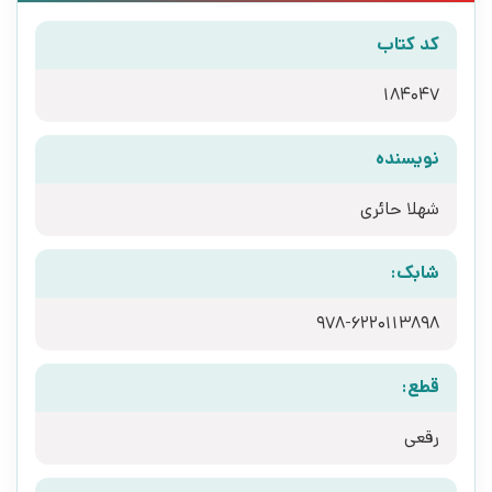
کد کتاب
184047
نویسنده
شهلا حائری
شابک:
قطع:
رقعی