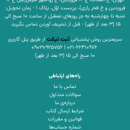
فروردین و خ فخر رازی)، بن‌بست اوّل، پلاک 1 - زمان تحویل:
شنبه تا چهارشنبه به جز روزهای تعطیل از ساعت 10 صبح الی
15 (3 بعد از ظهر) - قبل از تشریف آوردن تماس بگیرید
سریعترین روش پشتیبانی
ثبت تیکت
از طریق پنل کاربری
021-66410976 | 09030925756
10 صبح الی 15 (3 بعد از ظهر)
راه‌های ارتباطی
تماس با ما
سوالات متداول
درباره‌ی ما
شرایط ارسال کتاب
قوانین و مقررات
شماره حساب‌ها