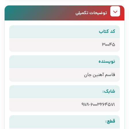
توضیحات تکمیلی
کد کتاب
30045
نویسنده
قاسم آهنین جان
شابک:
978-6003264571
قطع: