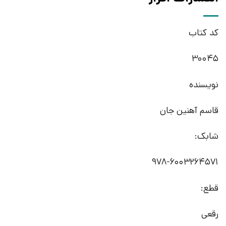
کد کتاب
30045
نویسنده
قاسم آهنین جان
شابک:
978-6003264571
قطع:
رقعی