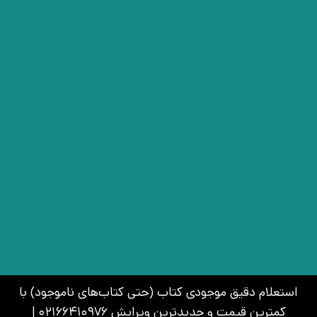
استعلام دقیق موجودی کتاب (حتی کتاب‌های ناموجود) با
کمترین قیمت و جدیدترین ویرایش 02166410976 |