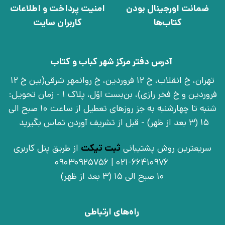
ضمانت اورجینال بودن
امنیت پرداخت و اطلاعات
کتاب‌ها
کاربران سایت
آدرس دفتر مرکز شهر کباب و کتاب
تهران، خ انقلاب، خ 12 فروردین، خ روانمهر شرقی(بین خ 12
فروردین و خ فخر رازی)، بن‌بست اوّل، پلاک 1 - زمان تحویل:
شنبه تا چهارشنبه به جز روزهای تعطیل از ساعت 10 صبح الی
15 (3 بعد از ظهر) - قبل از تشریف آوردن تماس بگیرید
سریعترین روش پشتیبانی
ثبت تیکت
از طریق پنل کاربری
021-66410976 | 09030925756
10 صبح الی 15 (3 بعد از ظهر)
راه‌های ارتباطی