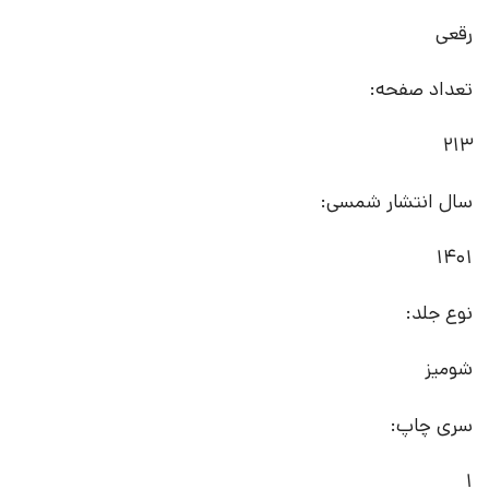
رقعی
تعداد صفحه:
213
سال انتشار شمسی:
1401
نوع جلد:
شومیز
سری چاپ:
1