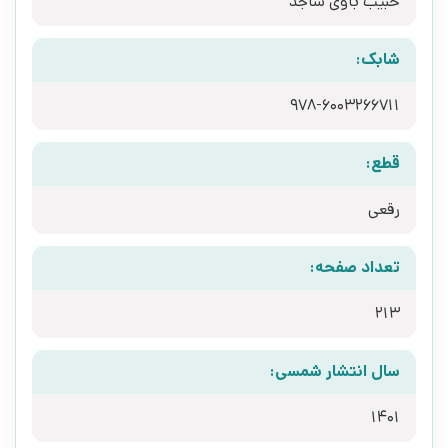
حبیب باوی ساجد
شابک:
978-6003266711
قطع:
رقعی
تعداد صفحه:
213
سال انتشار شمسی:
1401