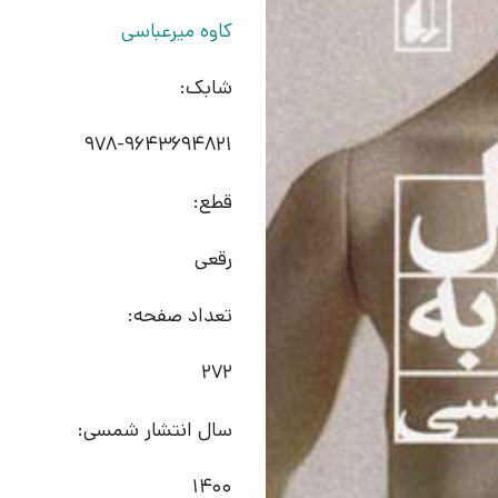
کاوه میرعباسی
شابک:
978-9643694821
قطع:
رقعی
تعداد صفحه:
272
سال انتشار شمسی:
1400