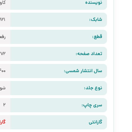
نویسنده
کاو
شابک:
821
قطع:
رقع
تعداد صفحه:
272
سال انتشار شمسی:
400
نوع جلد:
شوم
سری چاپ:
2
گارانتی
گارانتی 10 رو