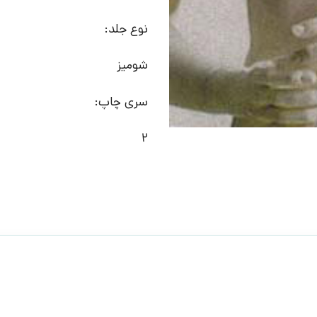
نوع جلد:
شومیز
سری چاپ:
2