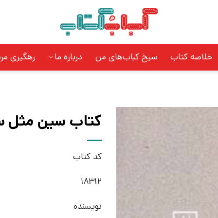
خلاصه کتاب
سیخ کباب‌های من
درباره ما
رهگیری مر
کتاب سین مثل سو
کد کتاب
18312
نویسنده