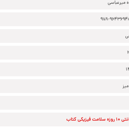
ه میرعباسی
978-9643694
ی
1
یز
زه سلامت فیزیکی کتاب