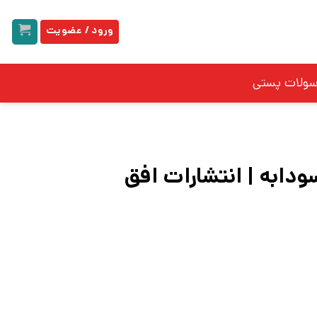
ورود / عضویت
سولات پستی
دابه | انتشارات افق