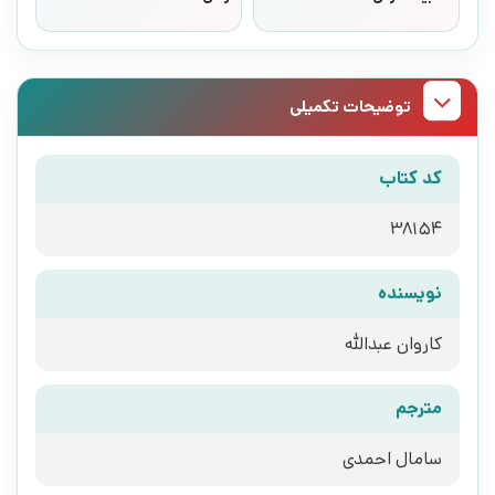
توضیحات تکمیلی
کد کتاب
38154
نویسنده
کاروان عبدالله
مترجم
سامال احمدی