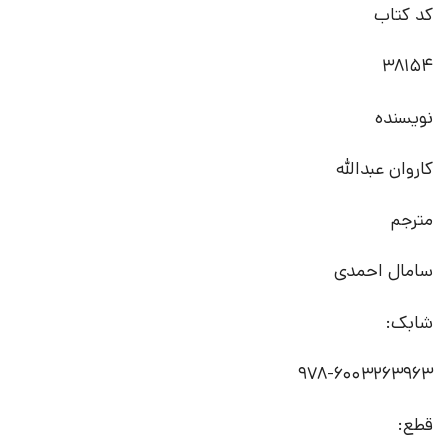
کد کتاب
38154
نویسنده
کاروان عبدالله
مترجم
سامال احمدی
شابک:
978-6003263963
قطع: