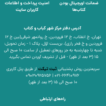
ضمانت اورجینال بودن
امنیت پرداخت و اطلاعات
کتاب‌ها
کاربران سایت
آدرس دفتر مرکز شهر کباب و کتاب
تهران، خ انقلاب، خ 12 فروردین، خ روانمهر شرقی(بین خ 12
فروردین و خ فخر رازی)، بن‌بست اوّل، پلاک 1 - زمان تحویل:
شنبه تا چهارشنبه به جز روزهای تعطیل از ساعت 10 صبح الی
15 (3 بعد از ظهر) - قبل از تشریف آوردن تماس بگیرید
سریعترین روش پشتیبانی
ثبت تیکت
از طریق پنل کاربری
021-66410976 | 09030925756
10 صبح الی 15 (3 بعد از ظهر)
راه‌های ارتباطی