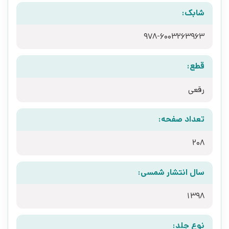
شابک:
978-6003263963
قطع:
رقعی
تعداد صفحه:
208
سال انتشار شمسی:
1398
نوع جلد: