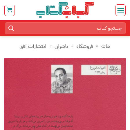
Ski
t
conten
جستجو
برای:
خانه
»
فروشگاه
»
ناشران
»
انتشارات افق