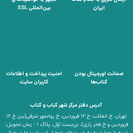
ایران
بین‌المللی SSL
ضمانت اورجینال بودن
امنیت پرداخت و اطلاعات
کتاب‌ها
کاربران سایت
آدرس دفتر مرکز شهر کباب و کتاب
تهران، خ انقلاب، خ 12 فروردین، خ روانمهر شرقی(بین خ 12
فروردین و خ فخر رازی)، بن‌بست اوّل، پلاک 1 - زمان تحویل:
شنبه تا چهارشنبه به جز روزهای تعطیل از ساعت 10 صبح الی