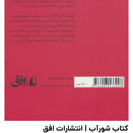
کتاب شورآب | انتشارات افق