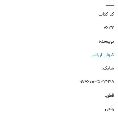
کد کتاب
7632
نویسنده
کیوان ارزاقی
شابک:
9786003533998
قطع:
رقعی