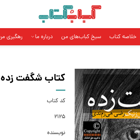
خلاصه کتاب
سیخ کباب‌های من
درباره ما
رهگیری مر
کتاب شگفت زده |
کد کتاب
2125
نویسنده