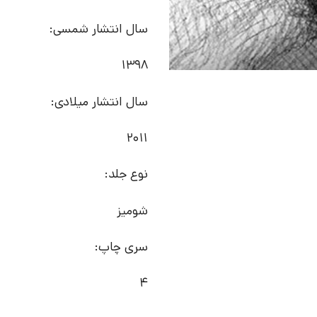
سال انتشار شمسی:
1398
سال انتشار میلادی:
2011
نوع جلد:
شومیز
سری چاپ:
4