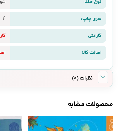
نوع جلد:
شوم
سری چاپ:
4
گارانتی
گارانتی 10 رو
اصالت کالا
اص
نظرات (0)
محصولات مشابه