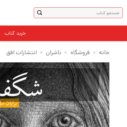
Ski
جستجو
t
برای:
conten
خرید کتاب
خانه
»
فروشگاه
»
ناشران
»
انتشارات افق