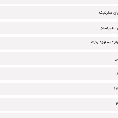
یان سلزنیک
 هیرمندی
978-9643697
ی
1
2