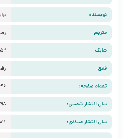
نویسنده
برا
مترجم
رضی
شابک:
952
قطع:
رقع
تعداد صفحه:
696
سال انتشار شمسی:
398
سال انتشار میلادی:
011