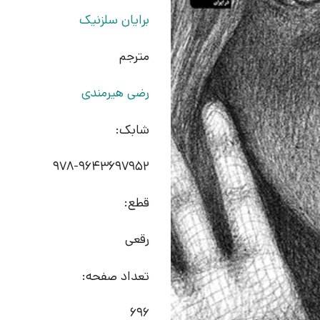
برایان سلزنیک
مترجم
رضی هیرمندی
شابک:
978-9643697952
قطع:
رقعی
تعداد صفحه:
696