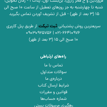
فروردین و خ فخر رازی)، بن‌بست اوّل، پلاک 1 - زمان تحویل:
شنبه تا چهارشنبه به جز روزهای تعطیل از ساعت 10 صبح الی
15 (3 بعد از ظهر) - قبل از تشریف آوردن تماس بگیرید
سریعترین روش پشتیبانی
ثبت تیکت
از طریق پنل کاربری
021-66410976 | 09030925756
10 صبح الی 15 (3 بعد از ظهر)
راه‌های ارتباطی
تماس با ما
سوالات متداول
درباره‌ی ما
شرایط ارسال کتاب
قوانین و مقررات
شماره حساب‌ها
رهگیری مرسولات پستی