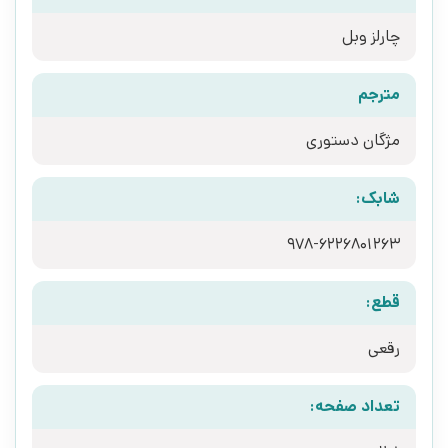
چارلز وبل
مترجم
مژگان دستوری
شابک:
978-6226801263
قطع:
رقعی
تعداد صفحه: