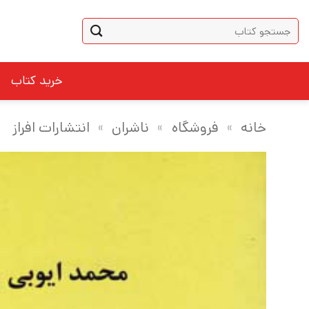
Ski
جستجو
t
برای:
conten
خرید کتاب
خانه
»
فروشگاه
»
ناشران
»
انتشارات افراز