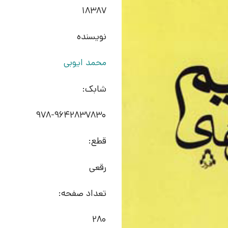
18387
نویسنده
محمد ایوبی
شابک:
978-9642837830
قطع:
رقعی
تعداد صفحه:
280