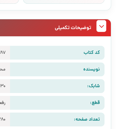
توضیحات تکمیلی
کد کتاب
387
نویسنده
محم
شابک:
830
قطع:
رقع
تعداد صفحه:
280