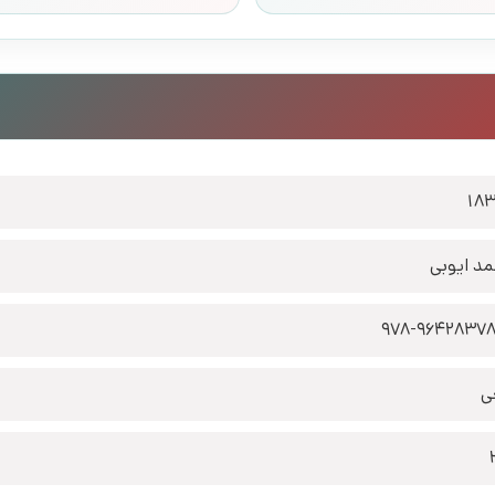
18
د ایوبی
978-9642837
ی