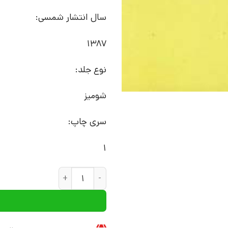
سال انتشار شمسی:
1387
نوع جلد:
شومیز
سری چاپ:
1
کتاب صورتک های تسلیم | انتشار