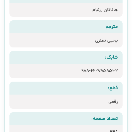
جاناتان رزنبام
مترجم
یحیی نطنزی
شابک:
قطع:
رقعی
تعداد صفحه: