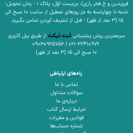
فروردین و خ فخر رازی)، بن‌بست اوّل، پلاک 1 - زمان تحویل:
شنبه تا چهارشنبه به جز روزهای تعطیل از ساعت 10 صبح الی
15 (3 بعد از ظهر) - قبل از تشریف آوردن تماس بگیرید
سریعترین روش پشتیبانی
ثبت تیکت
از طریق پنل کاربری
021-66410976 | 09030925756
10 صبح الی 15 (3 بعد از ظهر)
راه‌های ارتباطی
تماس با ما
سوالات متداول
درباره‌ی ما
شرایط ارسال کتاب
قوانین و مقررات
شماره حساب‌ها