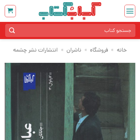
Ski
t
conten
جستجو
برای:
خانه
»
فروشگاه
»
ناشران
»
انتشارات نشر چشمه