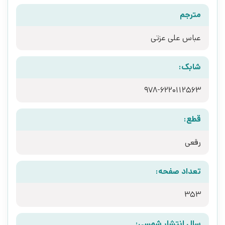
مترجم
عباس علی عزتی
شابک:
قطع:
رقعی
تعداد صفحه:
353
سال انتشار شمسی: