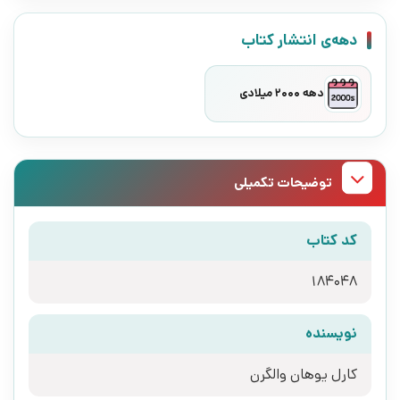
دهه‌ی انتشار کتاب
دهه 2000 میلادی
توضیحات تکمیلی
کد کتاب
184048
نویسنده
کارل یوهان والگرن