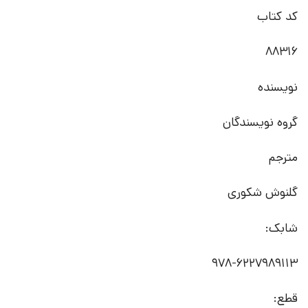
کد کتاب
88316
نویسنده
گروه نویسندگان
مترجم
گلنوش شکوری
شابک:
978-6227989113
قطع: