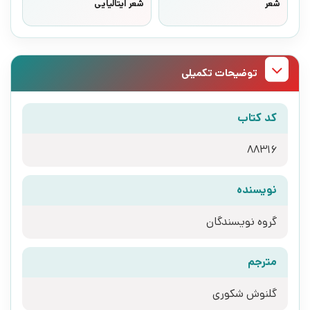
شعر
شعر ایتالیایی
توضیحات تکمیلی
کد کتاب
88316
نویسنده
گروه نویسندگان
مترجم
گلنوش شکوری