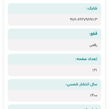
شابک:
978-6227989113
قطع:
رقعی
تعداد صفحه:
121
سال انتشار شمسی:
1400