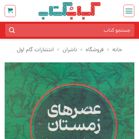
Ski
t
conten
جستجو
برای:
خانه
»
فروشگاه
»
ناشران
»
انتشارات گام اول