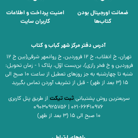
ضمانت اورجینال بودن
امنیت پرداخت و اطلاعات
کتاب‌ها
کاربران سایت
آدرس دفتر مرکز شهر کباب و کتاب
تهران، خ انقلاب، خ 12 فروردین، خ روانمهر شرقی(بین خ 12
فروردین و خ فخر رازی)، بن‌بست اوّل، پلاک 1 - زمان تحویل:
شنبه تا چهارشنبه به جز روزهای تعطیل از ساعت 10 صبح الی
15 (3 بعد از ظهر) - قبل از تشریف آوردن تماس بگیرید
سریعترین روش پشتیبانی
ثبت تیکت
از طریق پنل کاربری
021-66410976 | 09030925756
10 صبح الی 15 (3 بعد از ظهر)
راه‌های ارتباطی