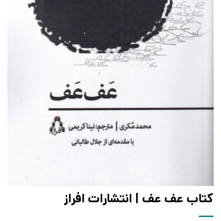
کتاب عف عف | انتشارات افراز