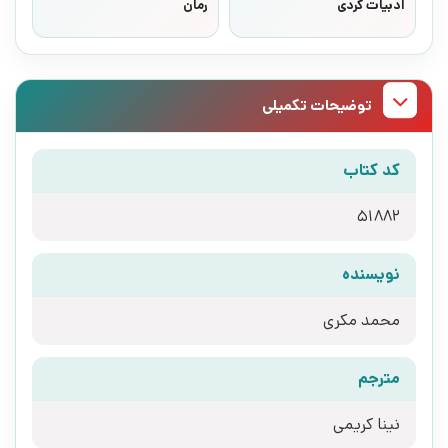
ادبیات کردی
رمان
توضیحات تکمیلی
کد کتاب
51882
نویسنده
محمد مکری
مترجم
نینا کریمی