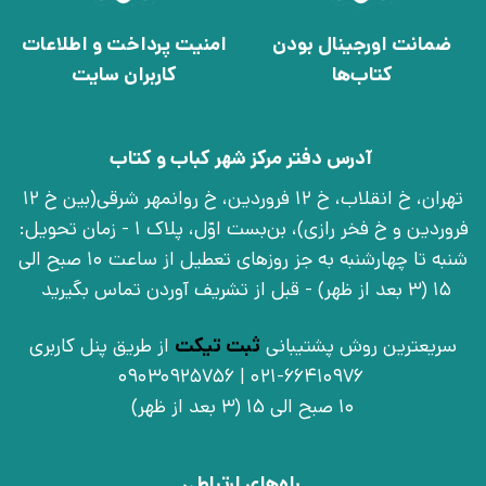
ضمانت اورجینال بودن
امنیت پرداخت و اطلاعات
کتاب‌ها
کاربران سایت
آدرس دفتر مرکز شهر کباب و کتاب
تهران، خ انقلاب، خ 12 فروردین، خ روانمهر شرقی(بین خ 12
فروردین و خ فخر رازی)، بن‌بست اوّل، پلاک 1 - زمان تحویل:
شنبه تا چهارشنبه به جز روزهای تعطیل از ساعت 10 صبح الی
15 (3 بعد از ظهر) - قبل از تشریف آوردن تماس بگیرید
سریعترین روش پشتیبانی
ثبت تیکت
از طریق پنل کاربری
021-66410976 | 09030925756
10 صبح الی 15 (3 بعد از ظهر)
راه‌های ارتباطی