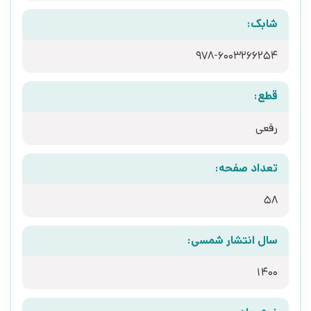
شابک:
978-6003266254
قطع:
رقعی
تعداد صفحه:
58
سال انتشار شمسی:
1400