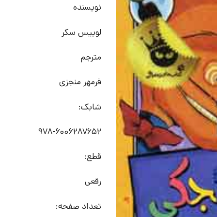
نویسنده
لوییس سکر
مترجم
فرمهر منجزی
شابک:
978-6006287652
قطع:
رقعی
تعداد صفحه: