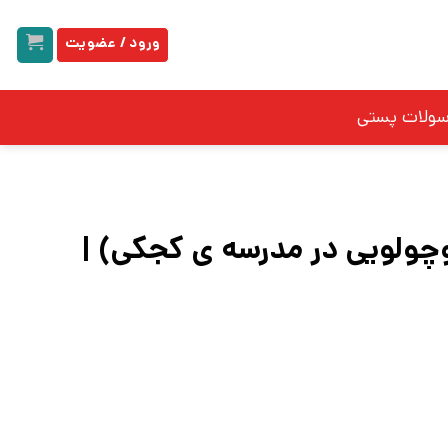
ورود / عضویت
سولات پستی
وچولویی در مدرسه ی کجکی) |