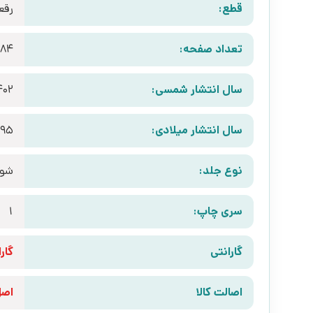
قطع:
رقع
تعداد صفحه:
184
سال انتشار شمسی:
402
سال انتشار میلادی:
995
نوع جلد:
شوم
سری چاپ:
1
گارانتی
گارانتی 10 رو
اصالت کالا
اص