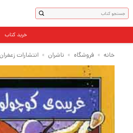
Ski
جستجو
t
برای:
conten
خرید کتاب
خانه
»
فروشگاه
»
ناشران
»
انتشارات زعفران