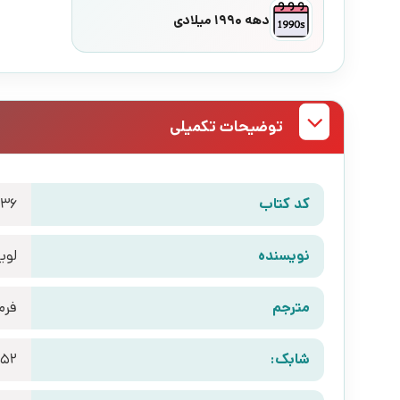
دهه 1990 میلادی
توضیحات تکمیلی
کد کتاب
536
نویسنده
لوی
مترجم
فرم
شابک:
652