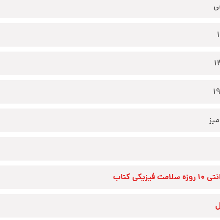
ی
1
1
یز
زه سلامت فیزیکی کتاب
ل