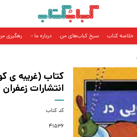
خلاصه کتاب
سیخ کباب‌های من
درباره ما
رهگیری مر
کتاب (غریبه ی ک
انتشارات زعفران
کد کتاب
41536