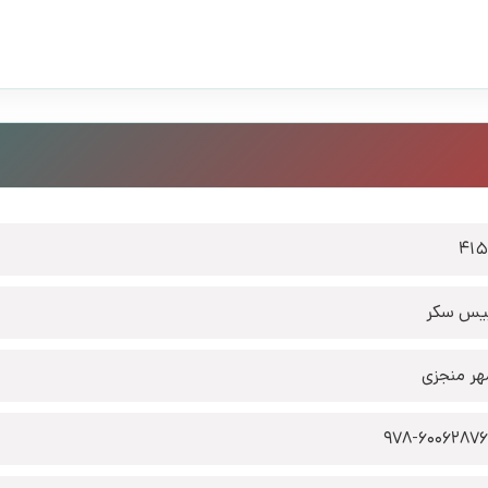
41
یس سکر
هر منجزی
978-6006287