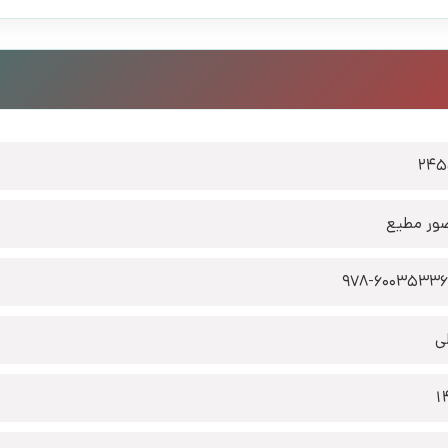
245
ور مطیع
978-6003533
ی
1