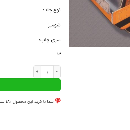
نوع جلد:
شومیز
سری چاپ:
3
کتاب غلتک | انتشارات افق عدد
شما با خرید این محصول
182
سیخ