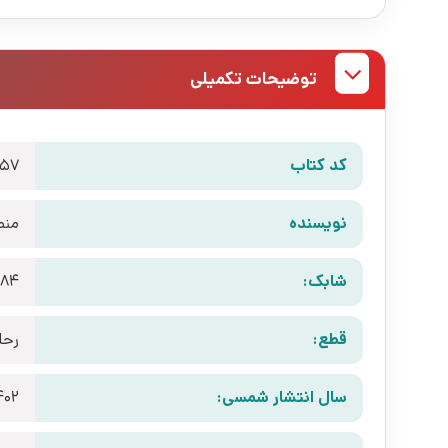
توضیحات تکمیلی
کد کتاب
57
نویسنده
منص
شابک:
684
قطع:
رحل
سال انتشار شمسی:
402