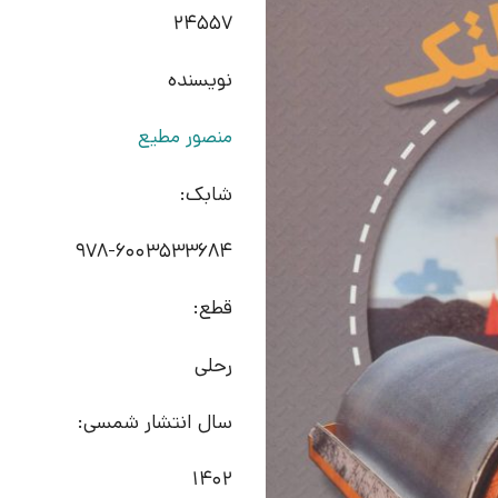
24557
نویسنده
منصور مطیع
شابک:
978-6003533684
قطع:
رحلی
سال انتشار شمسی:
1402