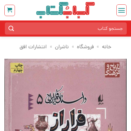
Ski
t
conten
جستجو
برای:
خانه
»
فروشگاه
»
ناشران
»
انتشارات افق