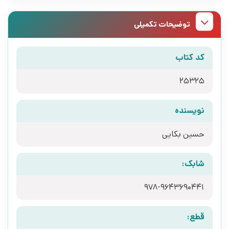
توضیحات تکمیلی
کد کتاب
25325
نویسنده
حسین بکایی
شابک:
978-9643690441
قطع: