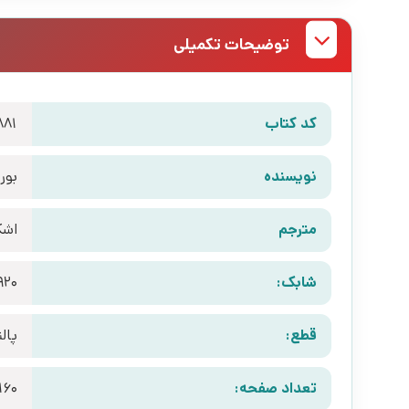
توضیحات تکمیلی
کد کتاب
881
نویسنده
بور
مترجم
اشک
شابک:
920
قطع:
پال
تعداد صفحه:
160