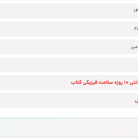
1
2
یز
زه سلامت فیزیکی کتاب
ل