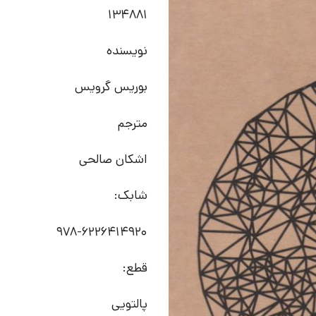
134881
نویسنده
بوریس گرویس
مترجم
اشکان صالحی
شابک:
978-6226414920
قطع:
پالتویی