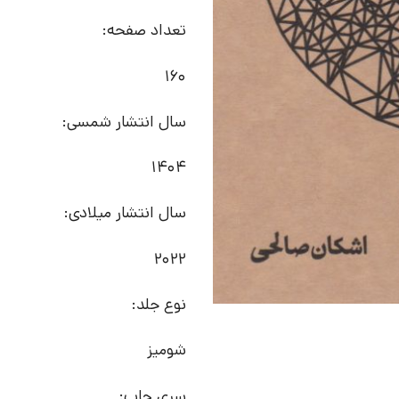
تعداد صفحه:
160
سال انتشار شمسی:
1404
سال انتشار میلادی:
2022
نوع جلد:
شومیز
سری چاپ: