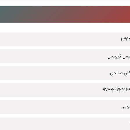
134
یس گرویس
ان صالحی
978-6226414
تویی