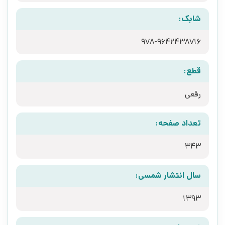
شابک:
978-9642438716
قطع:
رقعی
تعداد صفحه:
343
سال انتشار شمسی:
1393