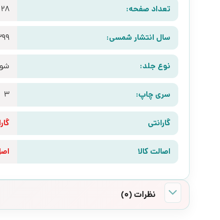
تعداد صفحه:
128
سال انتشار شمسی:
399
نوع جلد:
شوم
سری چاپ:
3
گارانتی
گارانتی 10 رو
اصالت کالا
اص
نظرات (0)