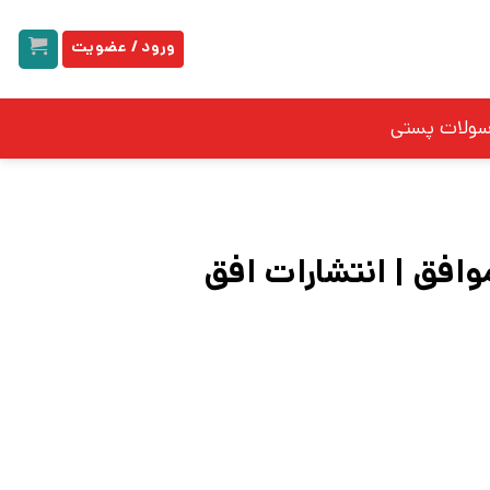
ورود / عضویت
سولات پستی
موافق | انتشارات افق