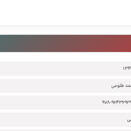
13
د طلوعی
978-9643692
ی