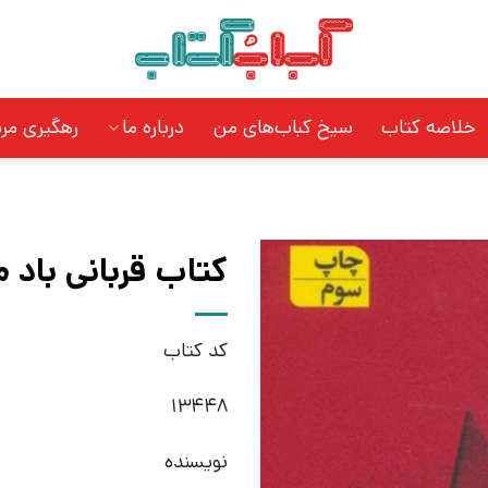
خلاصه کتاب
سیخ کباب‌های من
درباره ما
رهگیری مر
کتاب قربانی باد 
کد کتاب
13448
نویسنده