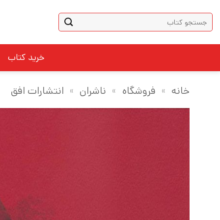
Ski
جستجو
t
برای:
conten
خرید کتاب
خانه
»
فروشگاه
»
ناشران
»
انتشارات افق