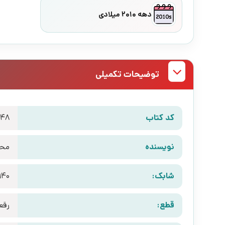
دهه 2010 میلادی
توضیحات تکمیلی
کد کتاب
448
نویسنده
محم
شابک:
940
قطع:
رقع