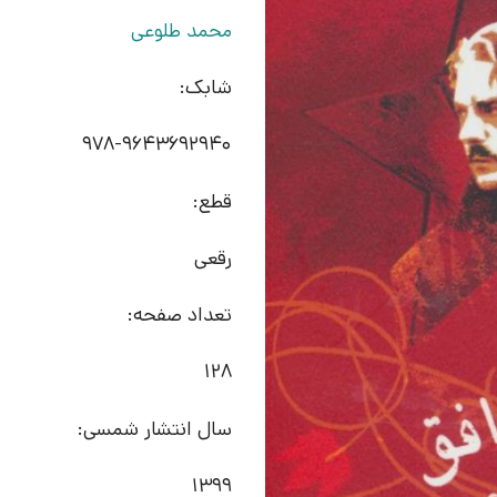
محمد طلوعی
شابک:
978-9643692940
قطع:
رقعی
تعداد صفحه:
128
سال انتشار شمسی:
1399