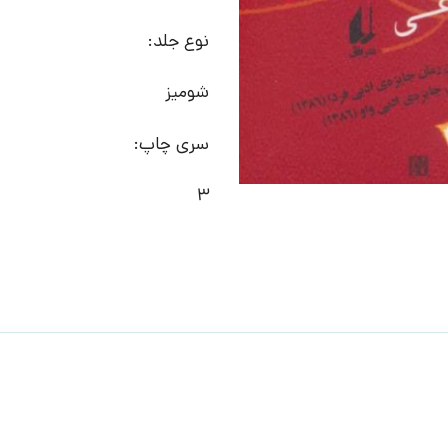
نوع جلد:
شومیز
سری چاپ:
3