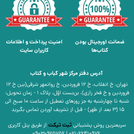
ضمانت اورجینال بودن
امنیت پرداخت و اطلاعات
کتاب‌ها
کاربران سایت
آدرس دفتر مرکز شهر کباب و کتاب
تهران، خ انقلاب، خ 12 فروردین، خ روانمهر شرقی(بین خ 12
فروردین و خ فخر رازی)، بن‌بست اوّل، پلاک 1 - زمان تحویل:
شنبه تا چهارشنبه به جز روزهای تعطیل از ساعت 10 صبح الی
15 (3 بعد از ظهر) - قبل از تشریف آوردن تماس بگیرید
سریعترین روش پشتیبانی
ثبت تیکت
از طریق پنل کاربری
021-66410976 | 09030925756