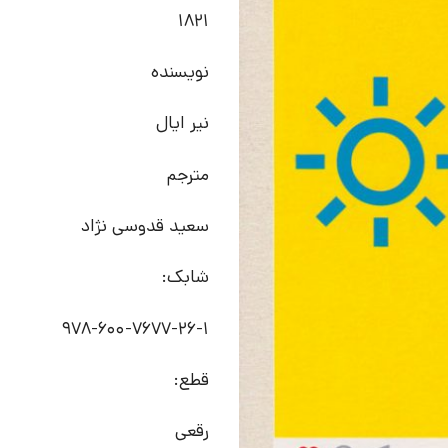
1821
نویسنده
نیر ایال
مترجم
سعید قدوسی نژاد
شابک:
978-600-7677-26-1
قطع:
رقعی