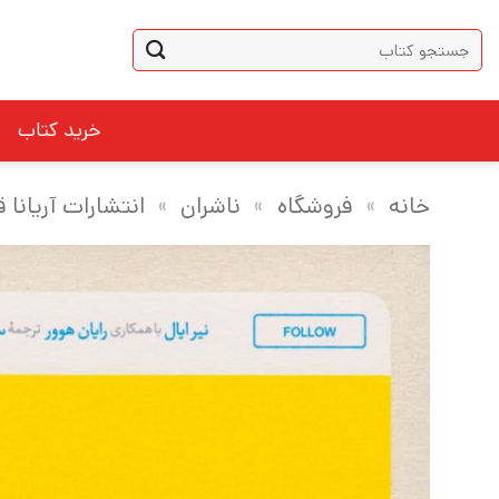
Ski
جستجو
t
برای:
conten
خرید کتاب
خانه
»
فروشگاه
»
ناشران
»
انتشارات آریانا ق