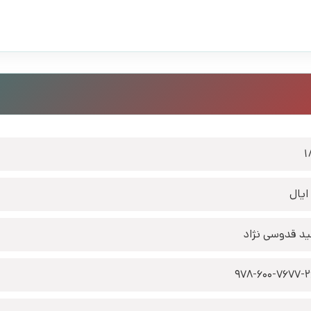
1
ایال
د قدوسی نژاد
978-600-7677-2