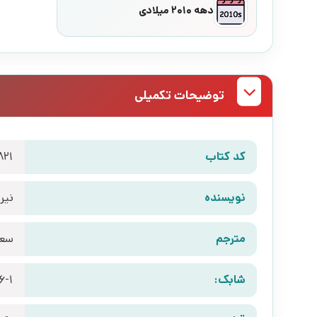
دهه 2010 میلادی
توضیحات تکمیلی
کد کتاب
821
نویسنده
نیر 
مترجم
سعی
شابک:
6-1