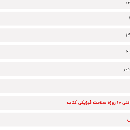
ی
1
2
یز
زه سلامت فیزیکی کتاب
ل