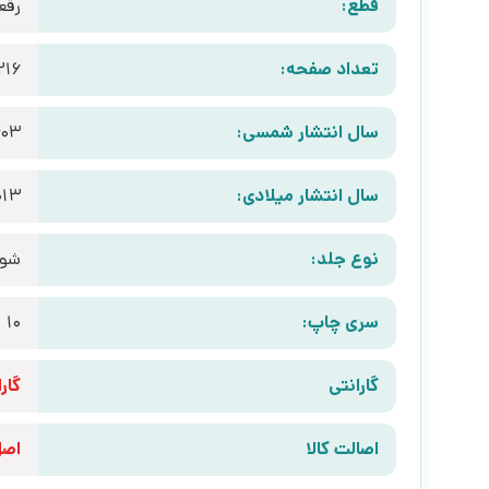
قطع:
رقع
تعداد صفحه:
216
سال انتشار شمسی:
403
سال انتشار میلادی:
013
نوع جلد:
شوم
سری چاپ:
10
گارانتی
گارانتی 10 رو
اصالت کالا
اص