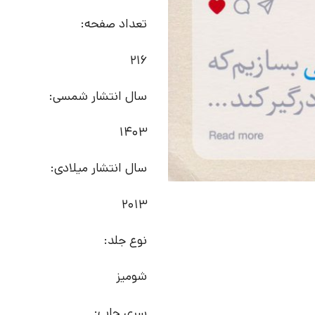
تعداد صفحه:
216
سال انتشار شمسی:
1403
سال انتشار میلادی:
2013
نوع جلد:
شومیز
سری چاپ: