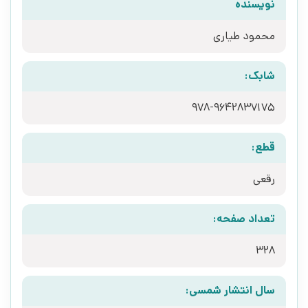
نویسنده
محمود طیاری
شابک:
978-9642837175
قطع:
رقعی
تعداد صفحه:
328
سال انتشار شمسی: