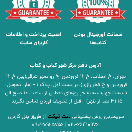
ضمانت اورجینال بودن
امنیت پرداخت و اطلاعات
کتاب‌ها
کاربران سایت
آدرس دفتر مرکز شهر کباب و کتاب
تهران، خ انقلاب، خ 12 فروردین، خ روانمهر شرقی(بین خ 12
فروردین و خ فخر رازی)، بن‌بست اوّل، پلاک 1 - زمان تحویل:
شنبه تا چهارشنبه به جز روزهای تعطیل از ساعت 10 صبح الی
15 (3 بعد از ظهر) - قبل از تشریف آوردن تماس بگیرید
سریعترین روش پشتیبانی
ثبت تیکت
از طریق پنل کاربری
021-66410976 | 09030925756