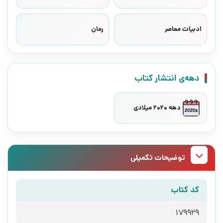
ادبیات معاصر
رمان
دهه‌ی انتشار کتاب
دهه 2020 میلادی
توضیحات تکمیلی
کد کتاب
179929