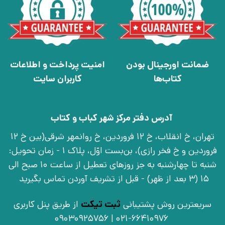
ضمانت اورجینال بودن
امنیت پرداخت و اطلاعات
کتاب‌ها
کاربران سایت
آدرس دفتر مرکز شهر کباب و کتاب
تهران، خ انقلاب، خ 12 فروردین، خ روانمهر شرقی(بین خ 12
فروردین و خ فخر رازی)، بن‌بست اوّل، پلاک 1 - زمان تحویل:
شنبه تا چهارشنبه به جز روزهای تعطیل از ساعت 10 صبح الی
15 (3 بعد از ظهر) - قبل از تشریف آوردن تماس بگیرید
سریعترین روش پشتیبانی
ثبت تیکت
از طریق پنل کاربری
021-66410976 | 09030925756