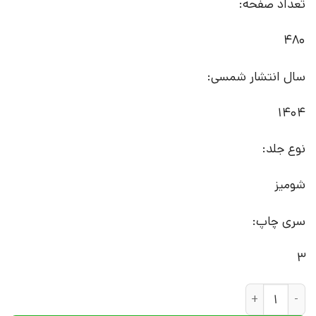
تعداد صفحه:
480
سال انتشار شمسی:
1404
نوع جلد:
شومیز
سری چاپ:
3
کتاب لاک | انتشارات نشر چشمه عدد