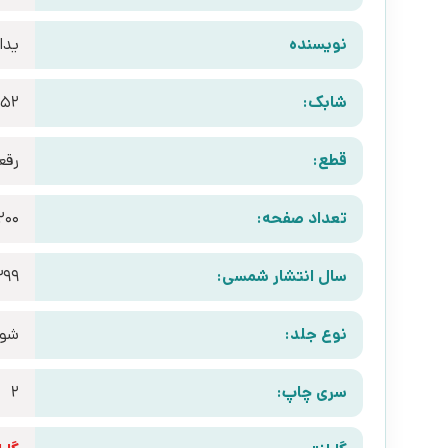
نویسنده
یدا
شابک:
652
قطع:
رقع
تعداد صفحه:
200
سال انتشار شمسی:
399
نوع جلد:
شوم
سری چاپ:
2