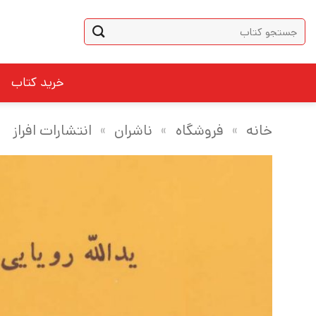
Ski
جستجو
t
برای:
conten
خرید کتاب
خانه
»
فروشگاه
»
ناشران
»
انتشارات افراز