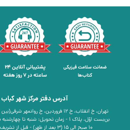
پشتیبانی آنلاین 24
ضمانت سلامت فیزیکی
ساعته در 7 روز هفته
کتاب‌ها
آدرس دفتر مرکز شهر کباب 
بن‌بست اوّل، پلاک 1 - زمان تحویل: شنبه تا 
10 صبح الی 15 (3 بعد از ظهر) - قبل از تشریف آوردن تماس بگیرید