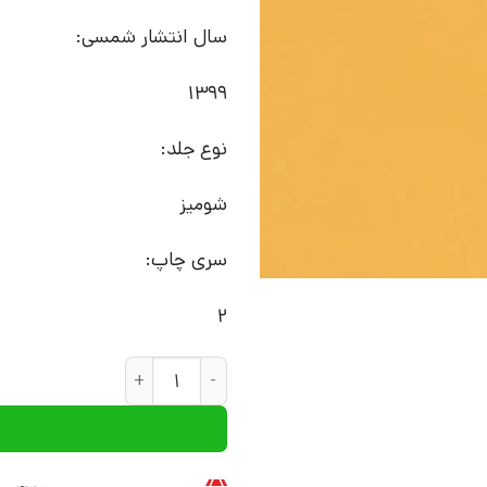
سال انتشار شمسی:
1399
نوع جلد:
شومیز
سری چاپ:
2
کتاب لبریخته ها | انتشارات افراز