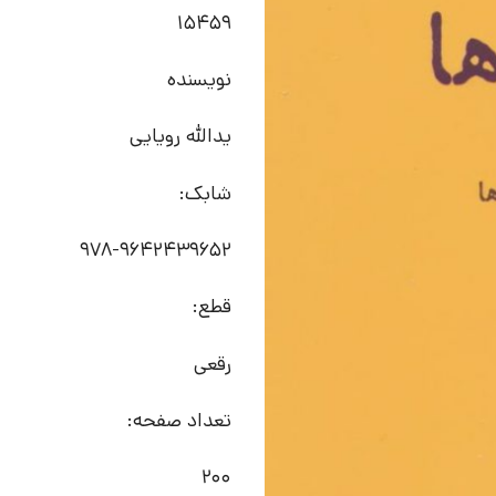
15459
نویسنده
یدالله رویایی
شابک:
978-9642439652
قطع:
رقعی
تعداد صفحه:
200