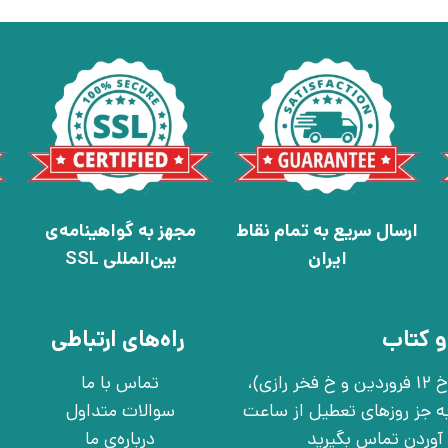
ارسال سریع به تمام نقاط
مجهز به گواهینامه‌ی
ایران
بین‌المللی SSL
و کتاب
راه‌های ارتباطی
تهران، خ انقلاب، خ 12 فروردین، خ روانمهر شرقی(بین خ 12 فروردین و خ فخر رازی)،
تماس با ما
چهارشنبه به جز روزهای تعطیل از ساعت
سوالات متداول
درباره‌ی ما