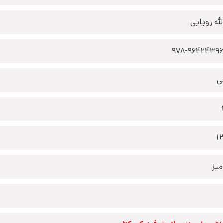
لله رویایی
978-9642439
ی
1
یز