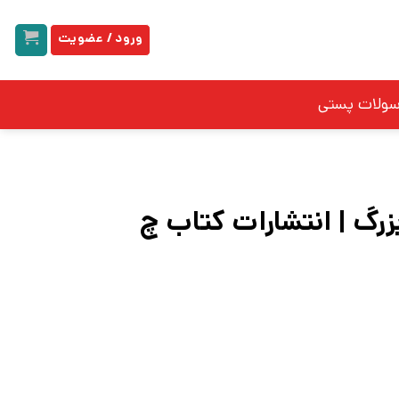
ورود / عضویت
سولات پستی
زرگ | انتشارات کتاب چ