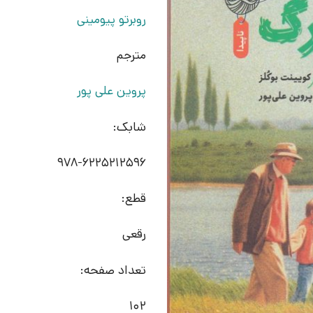
روبرتو پیومینی
مترجم
پروین علی پور
شابک:
978-6225212596
قطع:
رقعی
تعداد صفحه:
102