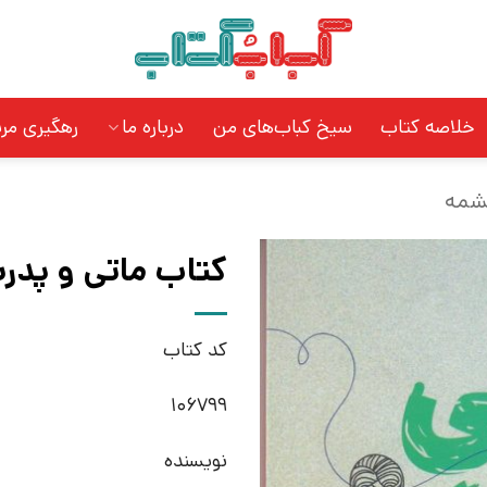
خلاصه کتاب
سیخ کباب‌های من
درباره ما
رهگیری مر
شمه
کتاب ماتی و پدرب
کد کتاب
106799
نویسنده