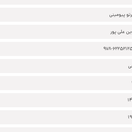
رتو پیومینی
ین علی پور
978-6225212
ی
1
1