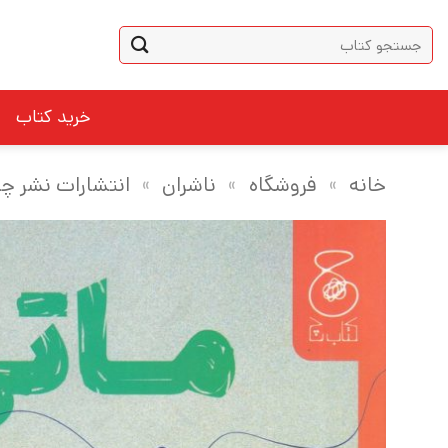
Ski
جستجو
t
برای:
conten
خرید کتاب
خانه
»
فروشگاه
»
ناشران
»
انتشارات نشر چ