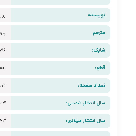
نویسنده
روب
مترجم
پرو
شابک:
596
قطع:
رقع
تعداد صفحه:
102
سال انتشار شمسی:
403
سال انتشار میلادی:
993