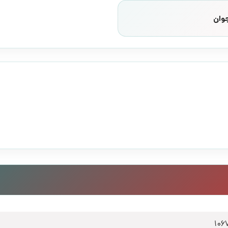
وان
106