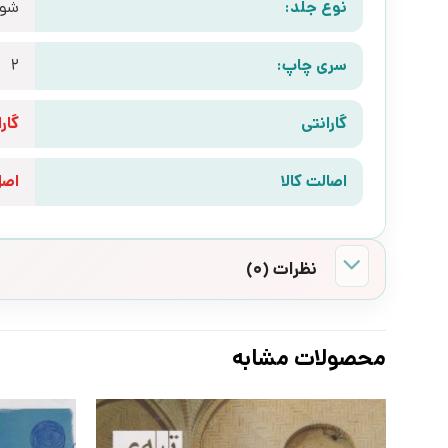
نوع جلد:
شوم
سری چاپ:
2
گارانتی
گارانتی 10 رو
اصالت کالا
اص
نظرات (0)
محصولات مشابه