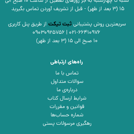
شنبه تا چهارشنبه به جز روزهای تعطیل از ساعت 10 صبح الی
15 (3 بعد از ظهر) - قبل از تشریف آوردن تماس بگیرید
سریعترین روش پشتیبانی
ثبت تیکت
از طریق پنل کاربری
021-66410976 | 09030925756
10 صبح الی 15 (3 بعد از ظهر)
راه‌های ارتباطی
تماس با ما
سوالات متداول
درباره‌ی ما
شرایط ارسال کتاب
قوانین و مقررات
شماره حساب‌ها
رهگیری مرسولات پستی