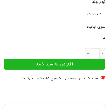
نوع جلد:
جلد سخت
سری چاپ:
4
کتاب ماجراهای تن تن 21: جواهرات کاستافیوره | انتشارات کتاب چ عدد
افزودن به سبد خرید
شما با خرید این محصول
500
سیخ کباب کسب می‌کنید!