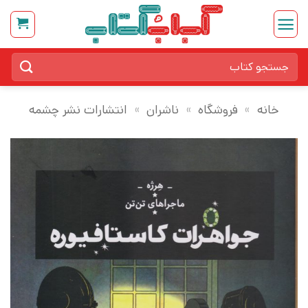
Ski
t
conten
جستجو
برای:
خانه
»
فروشگاه
»
ناشران
»
انتشارات نشر چشمه