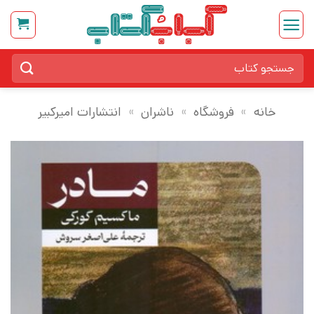
Ski
t
conten
جستجو
برای:
خانه
»
فروشگاه
»
ناشران
»
انتشارات امیرکبیر