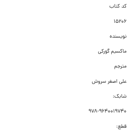
کد کتاب
15206
نویسنده
ماکسیم گورکی
مترجم
علی اصغر سروش
شابک:
978-9640019740
قطع: