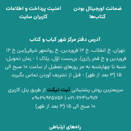
ضمانت اورجینال بودن
امنیت پرداخت و اطلاعات
کتاب‌ها
کاربران سایت
آدرس دفتر مرکز شهر کباب و کتاب
تهران، خ انقلاب، خ 12 فروردین، خ روانمهر شرقی(بین خ 12
فروردین و خ فخر رازی)، بن‌بست اوّل، پلاک 1 - زمان تحویل:
شنبه تا چهارشنبه به جز روزهای تعطیل از ساعت 10 صبح الی
15 (3 بعد از ظهر) - قبل از تشریف آوردن تماس بگیرید
سریعترین روش پشتیبانی
ثبت تیکت
از طریق پنل کاربری
021-66410976 | 09030925756
10 صبح الی 15 (3 بعد از ظهر)
راه‌های ارتباطی