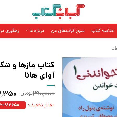
خلاصه کتاب
سیخ کباب‌های من
درباره ما
رهگیری مر
نا
آوای هانا
قیمت
۷,۳۵۰
۲۹۰,۰۰۰
تومان
اصلی:
مقدار تخفیف:
۸۲,۶۵۰
توما
بود.