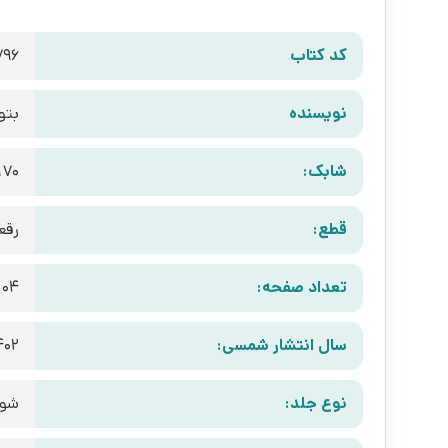
کد کتاب
796
نویسنده
بتو
شابک:
170
قطع:
رقع
تعداد صفحه:
104
سال انتشار شمسی:
402
نوع جلد:
شوم