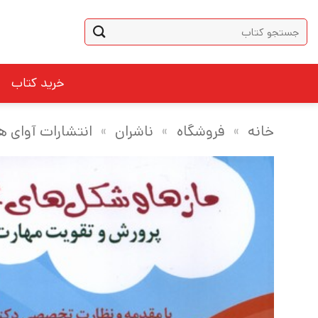
Ski
جستجو
t
برای:
conten
خرید کتاب
خانه
»
فروشگاه
»
ناشران
»
انتشارات آوای ها