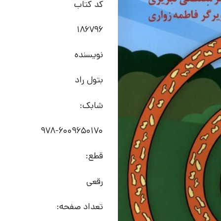
کد کتاب
186796
نویسنده
بتول راد
شابک:
978-6009650170
قطع:
رقعی
تعداد صفحه: