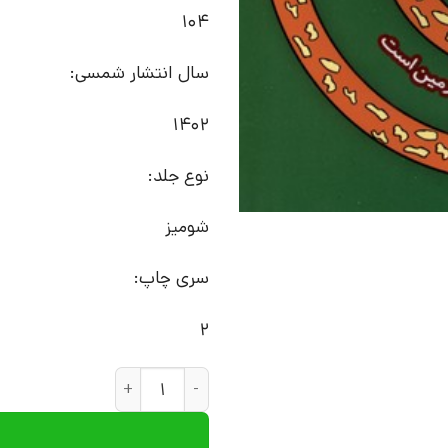
104
سال انتشار شمسی:
1402
نوع جلد:
شومیز
سری چاپ:
2
کتاب مازها و شکل‌های خواندنی (1) | انتشارات آوای هانا ع