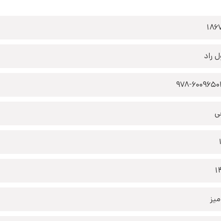
186
ل راد
978-6009650
ی
1
یز