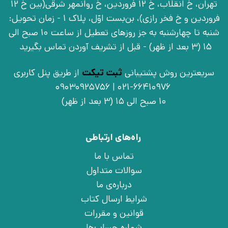
تهران، خ انقلاب، خ 12 فروردین، خ روانمهر شرقی(بین خ 12
فروردین و خ فخر رازی)، بن‌بست اوّل، پلاک 1 - زمان تحویل:
شنبه تا چهارشنبه به جز روزهای تعطیل از ساعت 10 صبح الی
15 (3 بعد از ظهر) - قبل از تشریف آوردن تماس بگیرید
سریعترین روش پشتیبانی
ثبت تیکت
از طریق پنل کاربری
021-66410976 | 09030925756
10 صبح الی 15 (3 بعد از ظهر)
راه‌های ارتباطی
تماس با ما
سوالات متداول
درباره‌ی ما
شرایط ارسال کتاب
قوانین و مقررات
شماره حساب‌ها