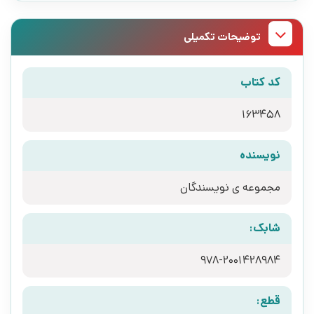
توضیحات تکمیلی
کد کتاب
163458
نویسنده
مجموعه ی نویسندگان
شابک:
978-2001428984
قطع: