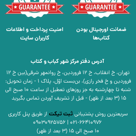
ضمانت اورجینال بودن
امنیت پرداخت و اطلاعات
کتاب‌ها
کاربران سایت
آدرس دفتر مرکز شهر کباب و کتاب
تهران، خ انقلاب، خ 12 فروردین، خ روانمهر شرقی(بین خ 12
فروردین و خ فخر رازی)، بن‌بست اوّل، پلاک 1 - زمان تحویل:
شنبه تا چهارشنبه به جز روزهای تعطیل از ساعت 10 صبح الی
15 (3 بعد از ظهر) - قبل از تشریف آوردن تماس بگیرید
سریعترین روش پشتیبانی
ثبت تیکت
از طریق پنل کاربری
021-66410976 | 09030925756
10 صبح الی 15 (3 بعد از ظهر)