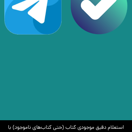
استعلام دقیق موجودی کتاب (حتی کتاب‌های ناموجود) با