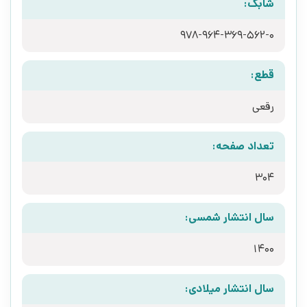
شابک:
978-964-369-562-0
قطع:
رقعی
تعداد صفحه:
304
سال انتشار شمسی:
1400
سال انتشار میلادی: