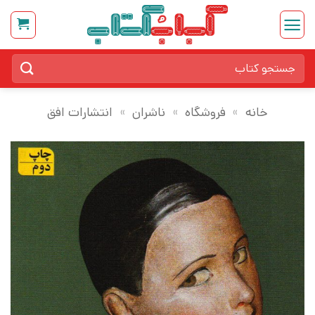
Ski
t
conten
جستجو
برای:
خانه
»
فروشگاه
»
ناشران
»
انتشارات افق