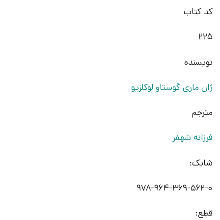
کد کتاب
225
نویسنده
ژان ماری گوستاو لوکلزیو
مترجم
فرزانه شهفر
شابک:
978-964-369-562-0
قطع: