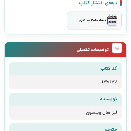
دهه‌ی انتشار کتاب
دهه 2010 میلادی
توضیحات تکمیلی
کد کتاب
137687
نویسنده
لیزا هال ویلسون
مترجم