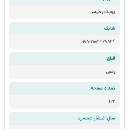
پوپک رحیمی
شابک:
978-6003267824
قطع:
رقعی
تعداد صفحه:
122
سال انتشار شمسی: