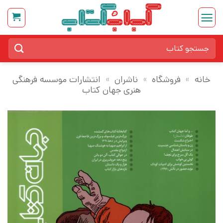
Ski
t
conten
جستجو
برای:
خانه
»
فروشگاه
»
ناشران
»
انتشارات موسسه فرهنگی
هنری جهان کتاب