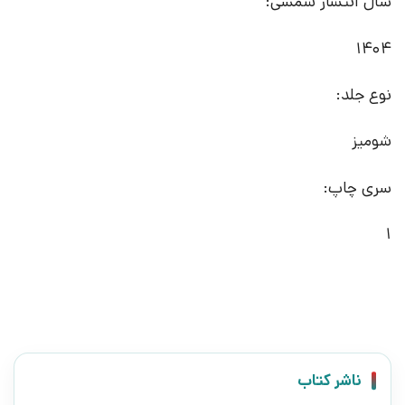
سال انتشار شمسی:
1404
نوع جلد:
شومیز
سری چاپ:
1
ناشر کتاب