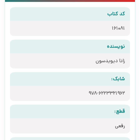
کد کتاب
161081
نویسنده
زانا دیویدسون
شابک:
978-6223321962
قطع:
رقعی