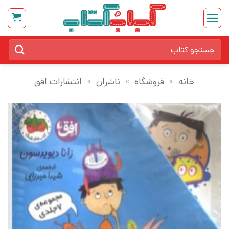
Ski
t
conten
جستجو
برای:
خانه
»
فروشگاه
»
ناشران
»
انتشارات افق